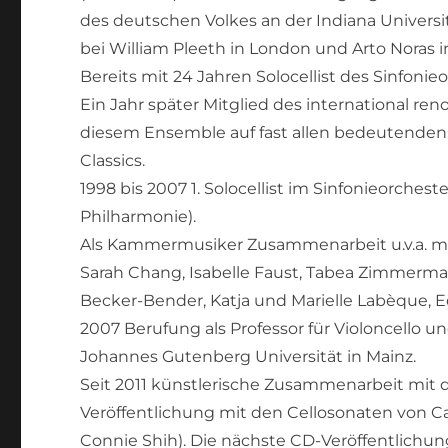
des deutschen Volkes an der Indiana Universi
bei William Pleeth in London und Arto Noras in
Bereits mit 24 Jahren Solocellist des Sinfo
Ein Jahr später Mitglied des international r
diesem Ensemble auf fast allen bedeutenden 
Classics.
1998 bis 2007 1. Solocellist im Sinfonieorch
Philharmonie).
Als Kammermusiker Zusammenarbeit u.v.a. mit
Sarah Chang, Isabelle Faust, Tabea Zimmermann
Becker-Bender, Katja und Marielle Labèque, 
2007 Berufung als Professor für Violoncello
Johannes Gutenberg Universität in Mainz.
Seit 2011 künstlerische Zusammenarbeit mit 
Veröffentlichung mit den Cellosonaten von C
Connie Shih). Die nächste CD-Veröffentlich