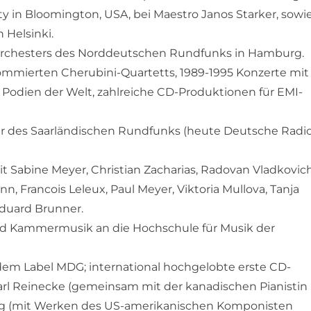
ty in Bloomington, USA, bei Maestro Janos Starker, sowi
 Helsinki.
nieorchesters des Norddeutschen Rundfunks in Hamburg.
enommierten Cherubini-Quartetts, 1989-1995 Konzerte mit
Podien der Welt, zahlreiche CD-Produktionen für EMI-
ester des Saarländischen Rundfunks (heute Deutsche Radi
 Sabine Meyer, Christian Zacharias, Radovan Vladkovich
, Francois Leleux, Paul Meyer, Viktoria Mullova, Tanja
Eduard Brunner.
 und Kammermusik an die Hochschule für Musik der
dem Label MDG; international hochgelobte erste CD-
arl Reinecke (gemeinsam mit der kanadischen Pianistin
ung (mit Werken des US-amerikanischen Komponisten